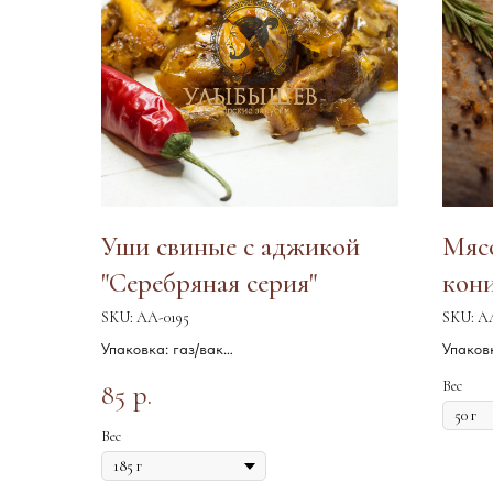
Уши свиные с аджикой
Мясо
"Серебряная серия"
кони
SKU:
АА-0195
SKU:
А
Упаковка: газ/вак
Упаковк
Срок годности: 30 сут
Срок го
Вес
85
р.
Хранение: 0/ +4 С
Хранени
Вес