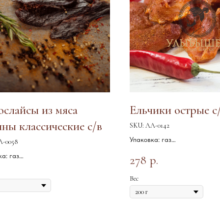
слайсы из мяса
Ельчики острые с
ны классические с/в
SKU:
АА-0142
Упаковка: газ
А-0058
Срок годности: 60 сут
а: газ
278
р.
Хранение: 0/ +4 С
дности: 90 сут
е: 0 / +4 С
Вес