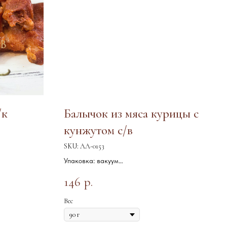
/к
Балычок из мяса курицы с
кунжутом с/в
SKU:
АА-0153
Упаковка: вакуум
Срок годности: 60 сут
146
р.
Хранение: 0/ +4 С
Вес